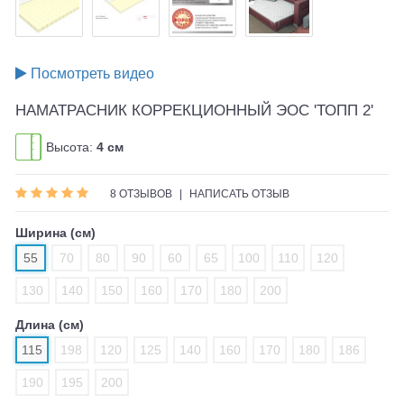
Посмотреть видео
НАМАТРАСНИК КОРРЕКЦИОННЫЙ ЭОС 'ТОПП 2'
Высота:
4 см
8 ОТЗЫВОВ
|
НАПИСАТЬ ОТЗЫВ
Ширина (см)
55
70
80
90
60
65
100
110
120
130
140
150
160
170
180
200
Длина (см)
115
198
120
125
140
160
170
180
186
190
195
200