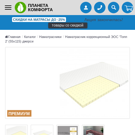
ПЛАНЕТА
Toggle
КОМФОРТА
navigation
Акция закончилась!
СКИДКИ НА МАТРАСЫ ДО -25%
товары со скидкой
Главная
Каталог
Наматрасники
Наматрасник коррекционный ЭОС 'Топп
2' (55x115) джерси