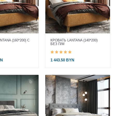
TANA (160*200) С
КРОВАТЬ LANTANA (140*200)
БЕЗ П/М
YN
1 443.50 BYN