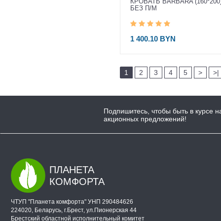
КРОВАТЬ BARBARA (160*200
БЕЗ П/М
1 400.10 BYN
1
2
3
4
5
>
>|
Подпишитесь, чтобы быть в курсе н
акционных предложений!
ПЛАНЕТА
КОМФОРТА
ЧТУП "Планета комфорта" УНП 290484626
224020, Беларусь, г.Брест, ул.Пионерская 44
Брестский областной исполнительный комитет