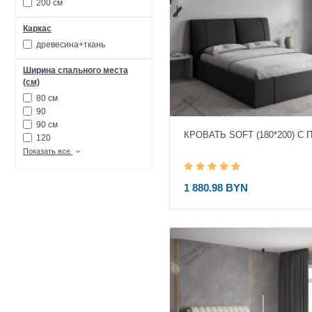
200 см
Каркас
древесина+ткань
Ширина спального места
(см)
80 см
90
90 см
КРОВАТЬ SOFT (180*200) С 
120
Показать все
1 880.98 BYN