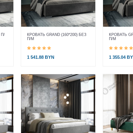
 П/
КРОВАТЬ GRAND (160*200) БЕЗ
КРОВАТЬ GR
П/М
П/М
1 541.88 BYN
1 355.04 B