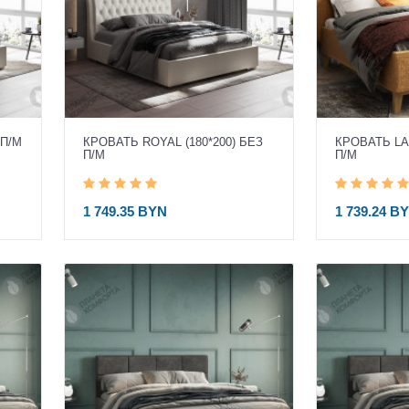
 П/М
КРОВАТЬ ROYAL (180*200) БЕЗ
КРОВАТЬ LAN
П/М
П/М
1 749.35 BYN
1 739.24 B