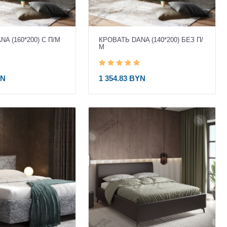
A (160*200) С П/М
КРОВАТЬ DANA (140*200) БЕЗ П/
М
YN
1 354.83 BYN