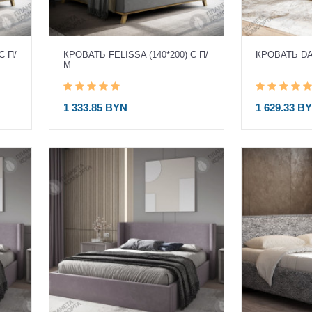
С П/
КРОВАТЬ FELISSA (140*200) С П/
КРОВАТЬ DAN
М
1 333.85 BYN
1 629.33 B