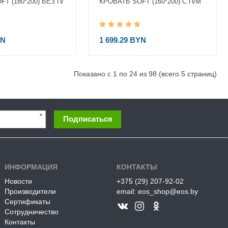
T (180*200) БЕЗ П/
КРОВАТЬ SOFT (160*200) С П/М
YN
1 699.29 BYN
Показано с 1 по 24 из 98 (всего 5 страниц)
*
Подписаться
ИНФОРМАЦИЯ
КОНТАКТЫ
Новости
+375 (29) 207-92-02
Производители
email: eos_shop@eos.by
Сертификаты
Сотрудничество
Контакты