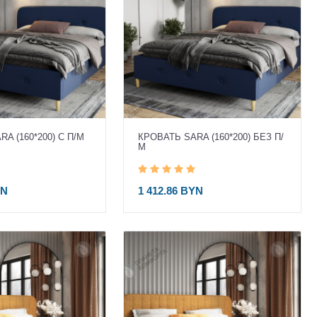
A (160*200) С П/М
КРОВАТЬ SARA (160*200) БЕЗ П/
М
YN
1 412.86 BYN