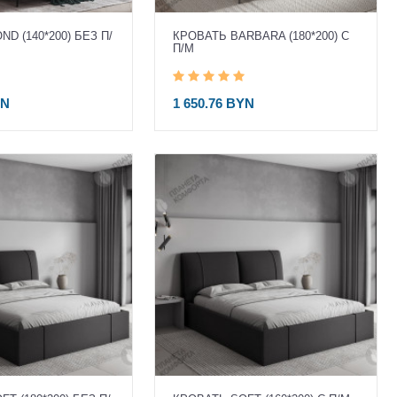
D (140*200) БЕЗ П/
КРОВАТЬ BARBARA (180*200) С
П/М
YN
1 650.76 BYN