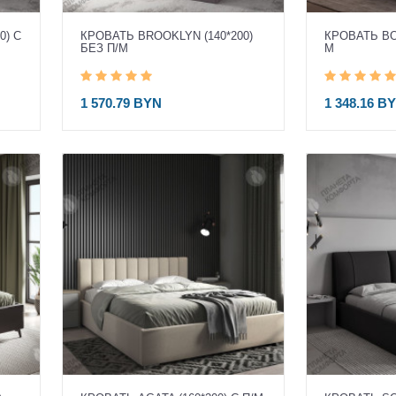
0) С
КРОВАТЬ BROOKLYN (140*200)
КРОВАТЬ BON
БЕЗ П/М
М
1 570.79 BYN
1 348.16 B