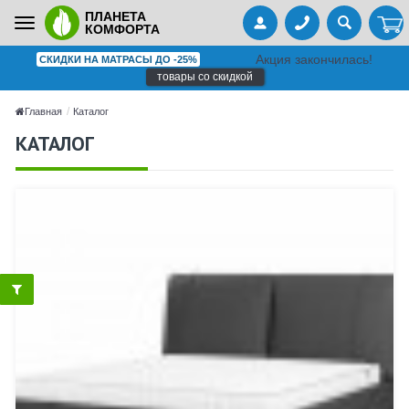
ПЛАНЕТА
Toggle
КОМФОРТА
navigation
Акция закончилась!
СКИДКИ НА МАТРАСЫ ДО -25%
товары со скидкой
Главная
Каталог
КАТАЛОГ