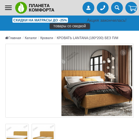
ПЛАНЕТА
Toggle
КОМФОРТА
navigation
Акция закончилась!
СКИДКИ НА МАТРАСЫ ДО -25%
товары со скидкой
Главная
Каталог
Кровати
КРОВАТЬ LANTANA (180*200) БЕЗ П/М